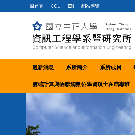
跳
回首頁
CCU
EN
網站導覽
到
主
要
內
容
區
最新消息
系所簡介
系所成員
雲端計算與物聯網數位學習碩士在職專班