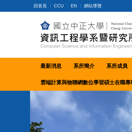
跳
回首頁
CCU
EN
網站導覽
到
主
要
內
容
區
最新消息
系所簡介
系所成員
雲端計算與物聯網數位學習碩士在職專