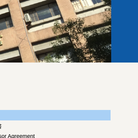
書
isor Agreement