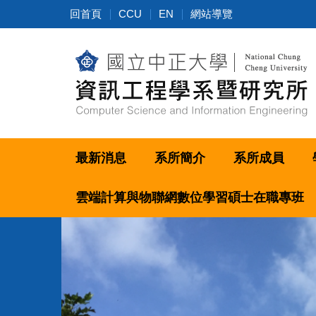
跳
回首頁
CCU
EN
網站導覽
到
主
要
內
容
區
最新消息
系所簡介
系所成員
雲端計算與物聯網數位學習碩士在職專班