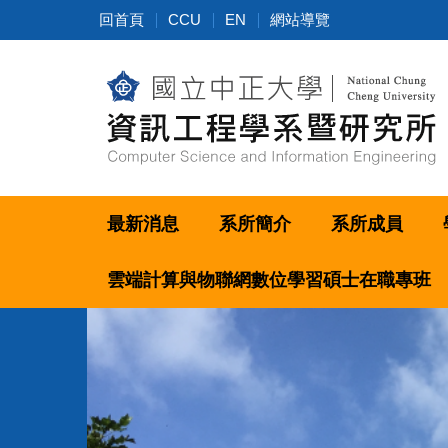
跳
回首頁
CCU
EN
網站導覽
到
主
要
內
容
區
最新消息
系所簡介
系所成員
雲端計算與物聯網數位學習碩士在職專班