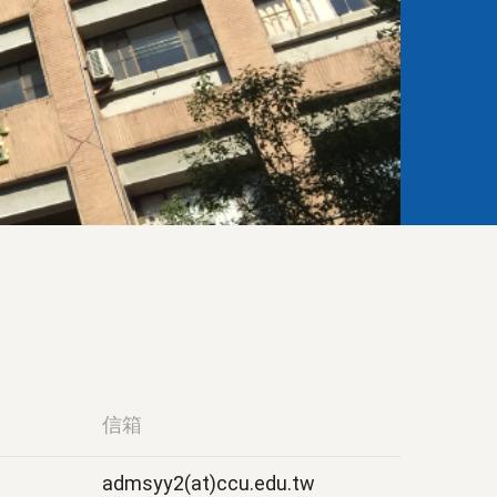
信箱
admsyy2(at)ccu.edu.tw