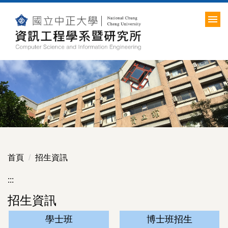
跳
到
主
要
內
容
區
首頁
招生資訊
:::
招生資訊
學士班
博士班招生