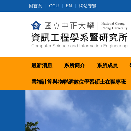
跳
回首頁
CCU
EN
網站導覽
到
主
要
內
容
區
最新消息
系所簡介
系所成員
雲端計算與物聯網數位學習碩士在職專班